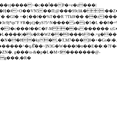
�c��أ��P�+e�z���|
�Ң�#+O��VN5��Π;@���S9cѨ�:��Z
� �GI� +�{��f��%T��R '?Tkf#�� ��zƚ�
:9j*qs"F ۲R�p{j�yS?5^N���� a�(�5�L ��
L����)�x�R�WZ��9���b9�.=g����
������� �����U�E��0*�:'�f��Nx�0H k
7������^�qǼ͆��~]N3G�W���f�n��E��:�7F
�g���,�R�