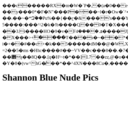
���c�����RX�m�W�`P�,�(a�0��e��ʏj���� ~
��y���0*�F�N"���P���~l�r�Ow�`^
��.��~�*Զؐ��Pu%��{��ʗ�&���'s���Y
5����:���^\2�k�!b����Q�� 0�T�X���3r
��3.i����HO�9�v�Fܦ ����4����J]�J�c���f��C�F-M ��a������ s;G��49~"͏n��
� X���>+ؕ����T���s�~��*�
i�+��#��c+�k��5�����dM��@�W,X�N��Ħ�ky�,�؜T,М7���]0�+�Gs�\�.��
=2��5�ms �Hhc����#��~VV��c���8��.�
��܎ș��8Q��.[q�H¹~t�*��]I.7 ��zz֖.@�o��ZN�. g���\o-&�p�L�M+$�������@-
�Y�8�(vw^hG�̸��*��^4XN���8Cu�,���
Shannon Blue Nude Pics