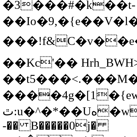
�3���#�k��t-
��Io�9,�{e��V
���!f&C�v��e��2�
��Kc'�� Hrh_BW
��t5���<.���M�
����4g�[1�{e
ٿ:u�^�*��Uه�wwe����)u���
-�� B�����0j�