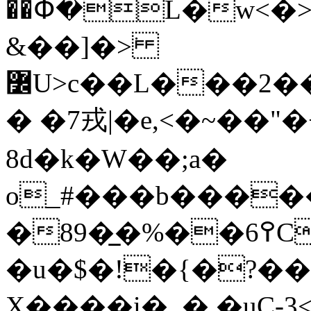
��Փ�L�w<�
&��]�>͘
߼U>c��L���2��t����#���Z�~��W����K�q\/
� �7戎|�e,<�~��
8d�k�W��;a�
o_#���b����
�89�̲�%��6߉CHڻ������ג#&_�M�kTiq��ߚc9��Zr�PM����:Ԉ��
�u�$�!�{�?��
X����i�_�.�uC-3