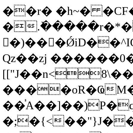
��r� �h~� �CF
�.ٚ�����r�*
�)���ǾiD��^
Qz��zj ������0
[["J��n<8\�
����oR�ҨM�
��֓A��]��)P�q��A���
�;�{<��"}J��ב�=*� �.�d��� ?