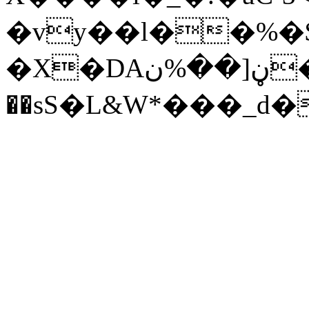
�vy��l��%�$�ۍ
�X�DAڼ[��%ن�$=m�? 3o��S=d��1cб
��sS�L&W*���_d